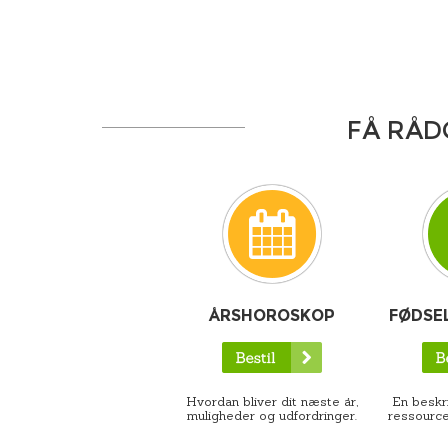
FÅ RÅD
ÅRSHOROSKOP
FØDSE
Hvordan bliver dit næste år,
En beskri
muligheder og udfordringer.
ressource