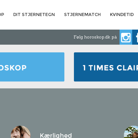
OP
DIT STJERNETEGN
STJERNEMATCH
KVINDETID
Følg horoskop.dk på
Kærlighed