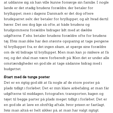
at uddanne sig, så han ville kunne forsørge sin familie. I nogle
lande er det stadig brudens forældre, der betaler for
brylluppet, men i dagens Danmark er det dog oftere
brudeparret selv, der betaler for brylluppet, og alt hvad dertil
hører. Det ses dog lige så ofte, at både brudens og
brudgommens forældre bidrager lidt med at dække
udgifterne. F.eks. betaler brudens forældre ofte for brudens
tøj. Hvis man ikke har den største opsparing at tage pengene
til brylluppet fra, er det ingen skam, at spørge sine forældre
om de vil bidrage til brylluppet. Men man kan jo risikere at få
nej, og det skal man være forberedt på. Men det er under alle
omstændigheder en god ide at tage sådanne bidrag med i
budgettet.
Start med de tunge poster
Det er en rigtig god idé at få nogle af de store poster på
plads tidligt i forløbet. Det er min klare anbefaling, at man får
udgifterne til middagen, fotografen, transporten, kagen og
tøjet til begge parter på plads meget tidligt i forløbet. Det er
en god ide at lave en skriftlig aftale, hvor prisen er fastlagt,
hvis man altså er helt sikker på, at man har valgt rigtigt.