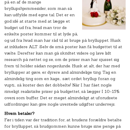
på en af de mange
bryllupshjemmesider, som man så
kan udfylde med egne tal. Det er en
god idé at starte med at lægge et
budget ud fra, hvad man tror de
enkelte poster kommer til at lyde på,
og ud fra hvad man har råd til at bruge på brylluppet. Husk
at inkludere ALT. Selv de små poster kan få budgettet til at
vælte. Derefter kan man gå skridtet videre og lave lidt
research på nettet og se, om de priser man har sjusset sig
frem til holder sådan nogenlunde. Husk at alt, der har med
bryllupper at gøre, er dyrere and almindelige ting. Tag en
almindelig ting som en kage… sæt ordet bryllup foran og
vupti… så koster den det dobbelte! Når I har fået nogle
rimeligt realistiske priser på budgettet, så lægger I 10-15%
oveni som buffer. Det er meget almindeligt at uforudsete
udfordringer kan give nogle uventede udgifter undervejs.
Hvem betaler?
Før i tiden var der tradition for, at brudens forældre betalte
for brylluppet, så brudgommen kunne bruge sine penge på