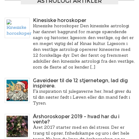
ASTROLOGI ARTIKLER
Kinesiske horoskoper
Kinesiske horoskoper Den kinesiske astrologi
har dannet baggrund for mange spændende
sagn og historier, ligesom den vestlige, og det er
en meget vigtig del af Kinas kultur. Ligesom i
den vestlige astrologi opererer kineserne med
12 forskellige dyr. Det der først og fremmest
adskiller den kinesiske astrologi fra den vestlige,
som de fleste af os kender […]
Gaveideer til de 12 stjernetegn, lad dig
inspirere.
Få inspiration til julegaverne her, hvad giver du
til din søster født i Løven eller din mand født i
Tyren.
Årshoroskoper 2019 – hvad har du i
vente?
Året 2017 starter med en del stress. Der er
trang til oprør, frihedskampe og uro i det hele