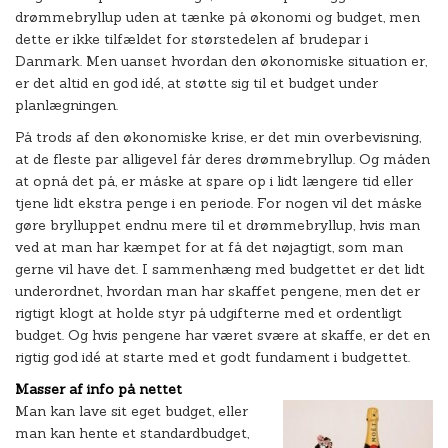
drømmebryllup uden at tænke på økonomi og budget, men
dette er ikke tilfældet for størstedelen af brudepar i
Danmark. Men uanset hvordan den økonomiske situation er,
er det altid en god idé, at støtte sig til et budget under
planlægningen.
På trods af den økonomiske krise, er det min overbevisning,
at de fleste par alligevel får deres drømmebryllup. Og måden
at opnå det på, er måske at spare op i lidt længere tid eller
tjene lidt ekstra penge i en periode. For nogen vil det måske
gøre brylluppet endnu mere til et drømmebryllup, hvis man
ved at man har kæmpet for at få det nøjagtigt, som man
gerne vil have det. I sammenhæng med budgettet er det lidt
underordnet, hvordan man har skaffet pengene, men det er
rigtigt klogt at holde styr på udgifterne med et ordentligt
budget. Og hvis pengene har været svære at skaffe, er det en
rigtig god idé at starte med et godt fundament i budgettet.
Masser af info på nettet
Man kan lave sit eget budget, eller
man kan hente et standardbudget,