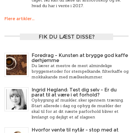
taget. Nu kan du læse dit årshoroskop og se,
hvad du har i vente i 2017.
Flere artikler...
FIK DU LÆST DISSE?
Foredrag – Kunsten at brygge god kaffe
derhjemme
Du lærer at mestre de mest almindelige
bryggemetoder for stempelkande, filterkaffe og
mokkakande med mælkeskummer.
Ingrid Hegland: Test dig selv – Er du
parat til at være i et forhold?
Opbygning af muskler, sker igennem træning.
Start allerede i dag og opbyg de muskler der
skal til for at dit næste parforhold bliver et
livslangt og dejligt et af slagsen
Hvorfor vente til nytår – stop med at