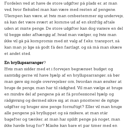
Fordelen ved at have de store udgifter på plads er, at man
ved, hvor fleksibel man kan være med resten af pengene.
Ulempen kan være, at hvis man ombestemmer sig undervejs,
så kan det være svært at komme ud af en skriftlig aftale
uden at miste penge. De store udgifter kan dog variere en del
til begge sider afhængig af, hvad man vælger, og hvis man
ikke vil gå på kompromis med sit valg af f.eks. transport, så
kan man jo lige så godt få den fastlagt, og så må man skære
et andet sted.
En bryllupsarrangør
?
Hvis man sidder med et i forvejen begrænset budget og
samtidig gerne vil have hjælp af en bryllupsarrangør, så bør
man gøre sig nogle overvejelser om, hvordan man ønsker at
bruge de penge, man har til rådighed. Vil man vælge at bruge
en mindre del af pengene på at få professionel hjælp og
rådgivning og dermed sikre sig, at man prioriterer de rigtige
udgifter og bruger sine penge fornuftigt? Eller vil man bruge
alle pengene på brylluppet og så risikere, at man står
bagefter og tænker, at man har spildt penge på noget, man
ikke havde brug for? Måske kan bare et par timer med en