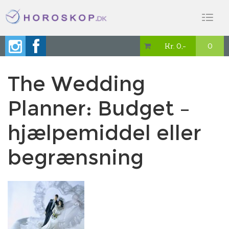
Toggl
naviga
Kr. 0,-
0

The Wedding
Planner: Budget –
hjælpemiddel eller
begrænsning