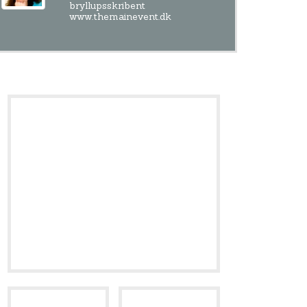
bryllupsskribent
www.themainevent.dk