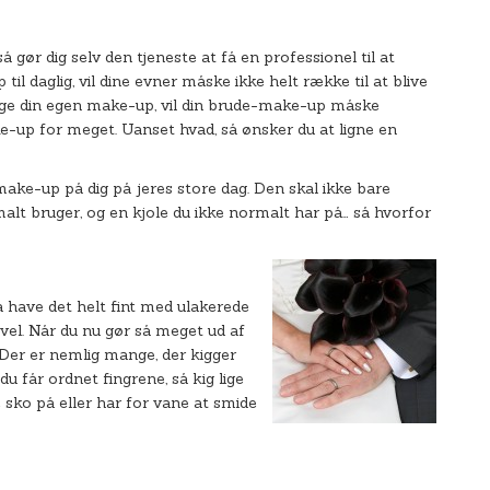
å gør dig selv den tjeneste at få en professionel til at
l daglig, vil dine evner måske ikke helt række til at blive
 lægge din egen make-up, vil din brude-make-up måske
ke-up for meget. Uanset hvad, så ønsker du at ligne en
 make-up på dig på jeres store dag. Den skal ikke bare
rmalt bruger, og en kjole du ikke normalt har på… så hvorfor
så have det helt fint med ulakerede
el. Når du nu gør så meget ud af
 Der er nemlig mange, der kigger
du får ordnet fingrene, så kig lige
 sko på eller har for vane at smide