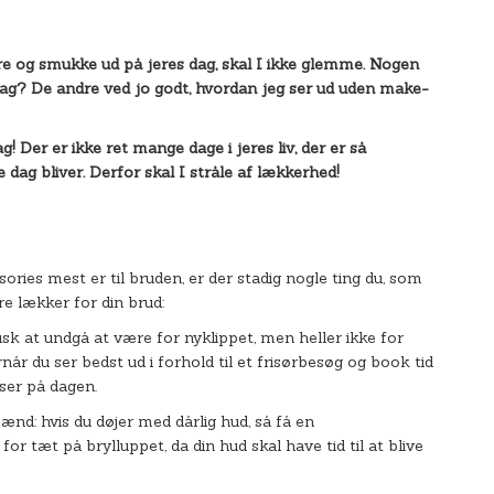
kre og smukke ud på jeres dag, skal I ikke glemme. Nogen
dag? De andre ved jo godt, hvordan jeg ser ud uden make-
 Der er ikke ret mange dage i jeres liv, der er så
dag bliver. Derfor skal I stråle af lækkerhed!
ories mest er til bruden, er der stadig nogle ting du, som
e lækker for din brud:
usk at undgå at være for nyklippet, men heller ikke for
år du ser bedst ud i forhold til et frisørbesøg og book tid
sser på dagen.
ænd: hvis du døjer med dårlig hud, så få en
or tæt på brylluppet, da din hud skal have tid til at blive