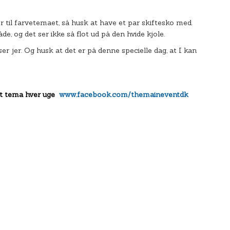
er til farvetemaet, så husk at have et par skiftesko med.
de, og det ser ikke så flot ud på den hvide kjole.
r jer. Og husk at det er på denne specielle dag, at I kan
yt tema hver uge
www.facebook.com/themaineventdk