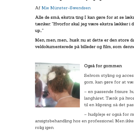
Af
Mie Münster-Swendsen
Alle de små, ekstra ting I kan gøre for at se læ
tænker: ”Hvorfor skal jeg være ekstra lækker i 
up…”
Men, men, men… husk nu at dette er den store dag!
veldokumenterede på billeder og film, som denne 
Også for gommen
Selvom styling og access
gom, kan gøre for at vær
– en passende frisure: h
langhåret. Tænk på hvorn
til en klipning, så det pa
– hudpleje er også for m
ansigtsbehandling hos en professionel. Men ikke f
rolig igen.