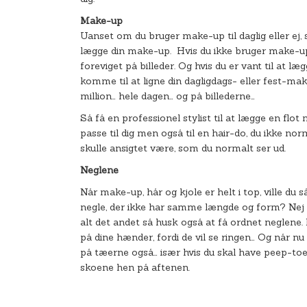
Make-up
Uanset om du bruger make-up til daglig eller ej, s
lægge din make-up. Hvis du ikke bruger make-up ti
foreviget på billeder. Og hvis du er vant til at
komme til at ligne din dagligdags- eller fest-ma
million… hele dagen… og på billederne…
Så få en professionel stylist til at lægge en flot
passe til dig men også til en hair-do, du ikke no
skulle ansigtet være, som du normalt ser ud.
Neglene
Når make-up, hår og kjole er helt i top, ville du 
negle, der ikke har samme længde og form? Nej v
alt det andet så husk også at få ordnet neglene.
på dine hænder, fordi de vil se ringen… Og når nu 
på tæerne også… især hvis du skal have peep-toe
skoene hen på aftenen.