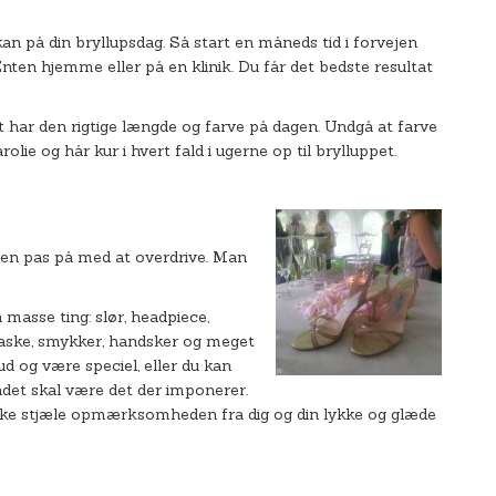
an på din bryllupsdag. Så start en måneds tid i forvejen
nten hjemme eller på en klinik. Du får det bedste resultat
et har den rigtige længde og farve på dagen. Undgå at farve
olie og hår kur i hvert fald i ugerne op til brylluppet.
men pas på med at overdrive. Man
asse ting: slør, headpiece,
a, taske, smykker, handsker og meget
d og være speciel, eller du kan
ndet skal være det der imponerer.
kke stjæle opmærksomheden fra dig og din lykke og glæde