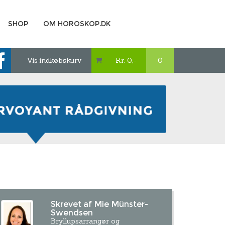
SHOP
OM HOROSKOP.DK
Vis indkøbskurv
Kr. 0,-
0

Skrevet af Mie Münster-
Swendsen
Bryllupsarrangør og