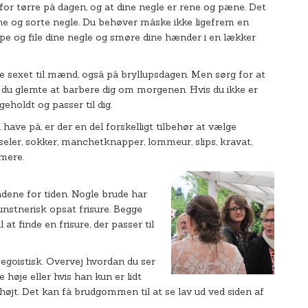
for tørre på dagen, og at dine negle er rene og pæne. Det
e og sorte negle. Du behøver måske ikke ligefrem en
pe og file dine negle og smøre dine hænder i en lækker
sexet til mænd, også på bryllupsdagen. Men sørg for at
di du glemte at barbere dig om morgenen. Hvis du ikke er
geholdt og passer til dig.
l have på, er der en del forskelligt tilbehør at vælge
 seler, sokker, manchetknapper, lommeur, slips, kravat,
 mere.
bladene for tiden. Nogle brude har
unstnerisk opsat frisure. Begge
 at finde en frisure, der passer til
egoistisk. Overvej hvordan du ser
 høje eller hvis han kun er lidt
 højt. Det kan få brudgommen til at se lav ud ved siden af