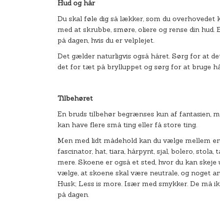
Hud og hår
Du skal føle dig så lækker, som du overhovedet k
med at skrubbe, smøre, oliere og rense din hud. E
på dagen, hvis du er velplejet.
Det gælder naturligvis også håret. Sørg for at d
det for tæt på brylluppet og sørg for at bruge hår
Tilbehøret
En bruds tilbehør begrænses kun af fantasien, 
kan have flere små ting eller få store ting.
Men med lidt mådehold kan du vælge mellem en m
fascinator, hat, tiara, hårpynt, sjal, bolero, stol
mere. Skoene er også et sted, hvor du kan skeje u
vælge, at skoene skal være neutrale, og noget a
Husk; Less is more. Især med smykker. De må i
på dagen.