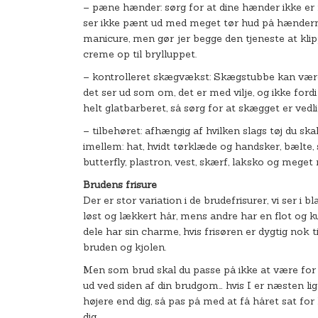
– pæne hænder: sørg for at dine hænder ikke er 
ser ikke pænt ud med meget tør hud på hændern
manicure, men gør jer begge den tjeneste at klip
creme op til brylluppet.
– kontrolleret skægvækst: Skægstubbe kan være 
det ser ud som om, det er med vilje, og ikke for
helt glatbarberet, så sørg for at skægget er vedli
– tilbehøret: afhængig af hvilken slags tøj du ska
imellem: hat, hvidt tørklæde og handsker, bælte,
butterfly, plastron, vest, skærf, laksko og meget
Brudens frisure
Der er stor variation i de brudefrisurer, vi ser i 
løst og lækkert hår, mens andre har en flot og k
dele har sin charme, hvis frisøren er dygtig nok til
bruden og kjolen.
Men som brud skal du passe på ikke at være for 
ud ved siden af din brudgom… hvis I er næsten lige
højere end dig, så pas på med at få håret sat for
dig.