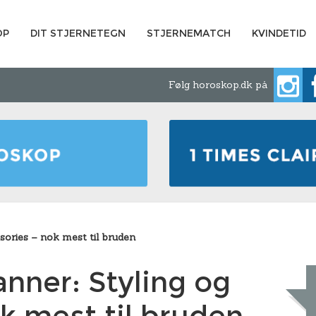
OP
DIT STJERNETEGN
STJERNEMATCH
KVINDETID
Følg horoskop.dk på
sories – nok mest til bruden
nner: Styling og
k mest til bruden