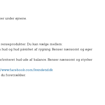
er under øjnene.
 renseprodukter. Du kan vælge mellem:
 hud og hud påvirket af rygning. Renser nænsomt og øger
v/irriteret hud ude af balance. Renser nænsomt og styrker
//www.facebook.com/kvindetid.dk
 du foretrækker.