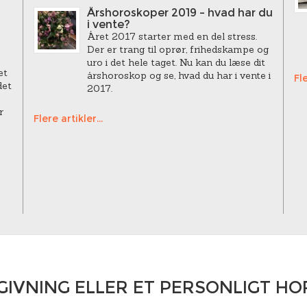
Årshoroskoper 2019 – hvad har du
i vente?
Året 2017 starter med en del stress.
Der er trang til oprør, frihedskampe og
uro i det hele taget. Nu kan du læse dit
et
årshoroskop og se, hvad du har i vente i
Fle
det
2017.
r
Flere artikler...
GIVNING ELLER ET PERSONLIGT H