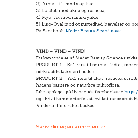
2) Arma-Lift mod slap hud,
3) Eu-Seb mod akne og rosacea,
4) Myo-Fix mod mimikrynker
5) Lipo-Oval mod oppustedhed, hævelser og pos
På Facebook:
Meder Beauty Scandinavia
VIND – VIND – VIND!
Du kan vinde et af Meder Beauty Science unikke
PRODUKT 1 – En1 rens til normal, fedtet, moden
mirkrocirkulationen i huden.
PRODUKT 2 – Ax1 rens til akne, rosacea, sensiti
hudens barriere og naturlige mikroflora.
Like opslaget på Kvindetids facebookside
https:
og skriv i kommentarfeltet, hvilket renseprodukt
Vinderen får direkte besked.
Skriv din egen kommentar