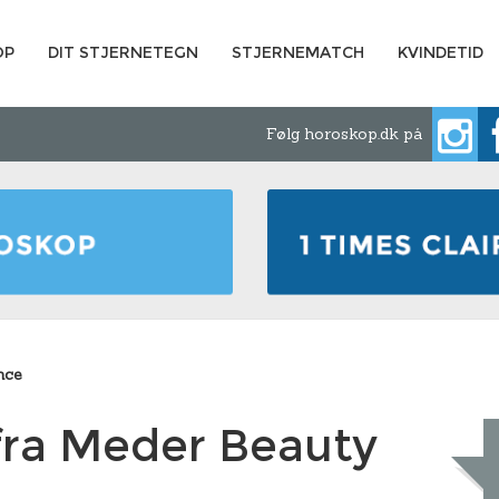
OP
DIT STJERNETEGN
STJERNEMATCH
KVINDETID
Følg horoskop.dk på
nce
fra Meder Beauty