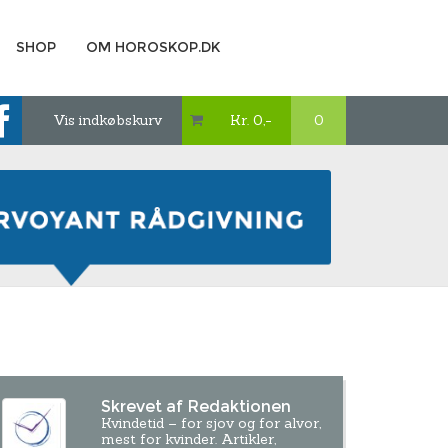
SHOP
OM HOROSKOP.DK
Vis indkøbskurv
Kr. 0,-
0

Skrevet af Redaktionen
Kvindetid – for sjov og for alvor,
mest for kvinder. Artikler,