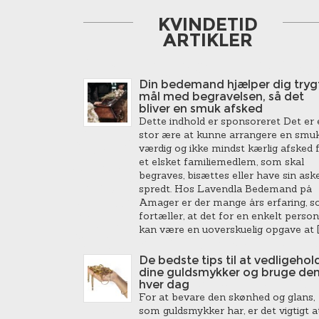
KVINDETID
ARTIKLER
Din bedemand hjælper dig trygt
mål med begravelsen, så det
bliver en smuk afsked
Dette indhold er sponsoreret Det er 
stor ære at kunne arrangere en smuk
værdig og ikke mindst kærlig afsked 
et elsket familiemedlem, som skal
begraves, bisættes eller have sin ask
spredt. Hos Lavendla Bedemand på
Amager er der mange års erfaring, 
fortæller, at det for en enkelt person
kan være en uoverskuelig opgave at [
De bedste tips til at vedligehol
dine guldsmykker og bruge de
hver dag
For at bevare den skønhed og glans,
som guldsmykker har, er det vigtigt a