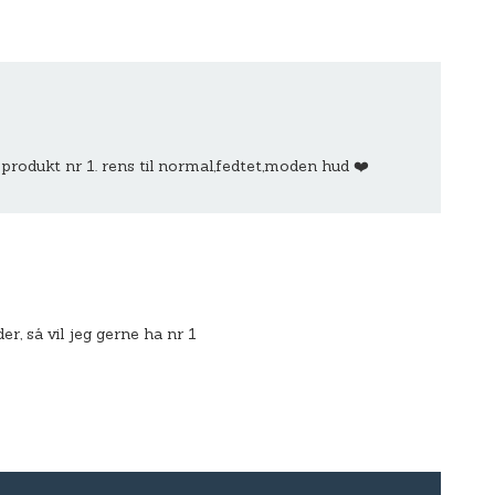
 produkt nr 1. rens til normal,fedtet,moden hud ❤️
er, så vil jeg gerne ha nr 1