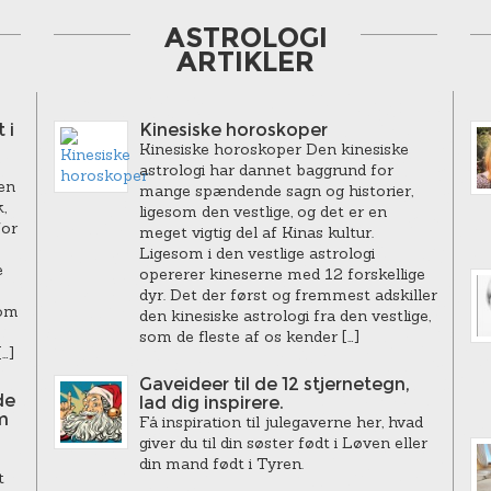
ASTROLOGI
ARTIKLER
 i
Kinesiske horoskoper
Kinesiske horoskoper Den kinesiske
astrologi har dannet baggrund for
en
mange spændende sagn og historier,
,
ligesom den vestlige, og det er en
for
meget vigtig del af Kinas kultur.
Ligesom i den vestlige astrologi
e
opererer kineserne med 12 forskellige
dyr. Det der først og fremmest adskiller
som
den kinesiske astrologi fra den vestlige,
som de fleste af os kender […]
…]
Gaveideer til de 12 stjernetegn,
de
lad dig inspirere.
m
Få inspiration til julegaverne her, hvad
giver du til din søster født i Løven eller
din mand født i Tyren.
t