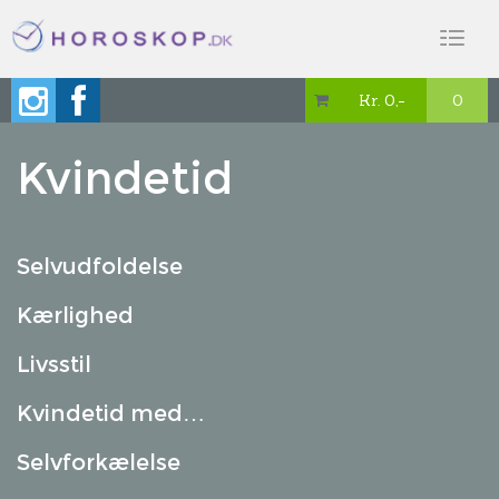
Toggl
naviga
Kr. 0,-
0

Kvindetid
Selvudfoldelse
Kærlighed
Livsstil
Kvindetid med…
Selvforkælelse