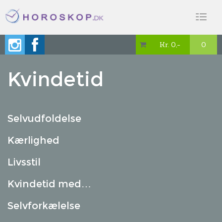
Toggl
naviga
Kr. 0,-
0

Kvindetid
Selvudfoldelse
Kærlighed
Livsstil
Kvindetid med…
Selvforkælelse