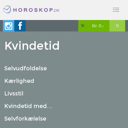
Toggl
naviga
Kr. 0,-
0

Kvindetid
Selvudfoldelse
Kærlighed
Livsstil
Kvindetid med…
Selvforkælelse