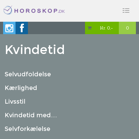
Toggl
naviga
Kr. 0,-
0

Kvindetid
Selvudfoldelse
Kærlighed
Livsstil
Kvindetid med…
Selvforkælelse