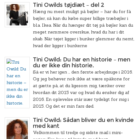
Tini Owilds tøjdiæt – del 2
Hæng nu mest muligt på bøjler – har du for få
bøjler, så kan du købe super billige træbøjler i
bl.a. Ikea. Når du hænger dit tøj på bøjler kan du
meget nemmere overskue, hvad du har i dit
skab. Når tøjet ligger i bunker glemmer du nemt,
hvad der ligger i bunkerne
Tini Owild: Du har en historie – men
du er ikke din historie.
Så er vi her igen … den første arbejdsuge i 2016.
Og jeg behøver nok ikke at være spåkone for
at gætte på, at du ligesom mig, tænker over
hvordan dit 2015 var og hvad du ønsker dig af
2016. En oplevelse står især tydeligt for mig i
2015. Og det er min fars død.
Tini Owild: Sådan bliver du en kvinde
med kant
Velkommen til tredje og sidste mail i mini-