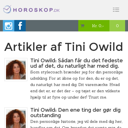
Toggl
naviga
Kr. 0,-
0

Artikler af Tini Owild
Tini Owild: Sådan får du det fedeste
ud af det, du naturligt har med dig.
Som stylecoach brænder jeg for din personlige
udvikling. For at åbne op for den, du er og det,
du naturligt har med dig. Dit varemærke. Hvad
end det er, er det der – og tøjet er den vildeste
hjælp til at fyre op under det! Trust me.
Tini Owild: Den ene ting der gør dig
outstanding
Den personlige historie, jeg vil dele med dig her,
handler om det. Om hvordan det ramte mig, da