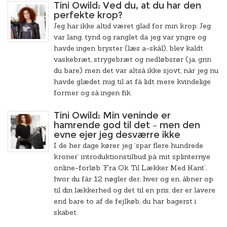
Tini Owild: Ved du, at du har den
perfekte krop?
Jeg har ikke altid været glad for min krop. Jeg
var lang, tynd og ranglet da jeg var yngre og
havde ingen bryster (læs a-skål), blev kaldt
vaskebræt, strygebræt og nedløbsrør (ja, grin
du bare) men det var altså ikke sjovt, når jeg nu
havde glædet mig til at få lidt mere kvindelige
former og så ingen fik.
Tini Owild: Min veninde er
hamrende god til det – men den
evne ejer jeg desværre ikke
I de her dage kører jeg ’spar flere hundrede
kroner’ introduktionstilbud på mit splinternye
online-forløb ’Fra Ok Til Lækker Med Kant’,
hvor du får 12 nøgler der, hver og en, åbner op
til din lækkerhed og det til en pris, der er lavere
end bare to af de fejlkøb, du har bagerst i
skabet.