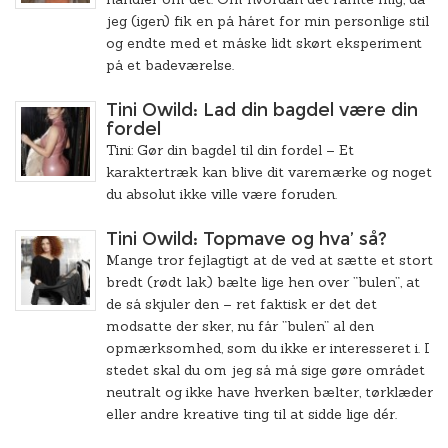
jeg (igen) fik en på håret for min personlige stil
og endte med et måske lidt skørt eksperiment
på et badeværelse.
Tini Owild: Lad din bagdel være din
fordel
Tini: Gør din bagdel til din fordel – Et
karaktertræk kan blive dit varemærke og noget
du absolut ikke ville være foruden.
Tini Owild: Topmave og hva’ så?
Mange tror fejlagtigt at de ved at sætte et stort
bredt (rødt lak) bælte lige hen over ”bulen”, at
de så skjuler den – ret faktisk er det det
modsatte der sker, nu får ”bulen” al den
opmærksomhed, som du ikke er interesseret i. I
stedet skal du om jeg så må sige gøre området
neutralt og ikke have hverken bælter, tørklæder
eller andre kreative ting til at sidde lige dér.