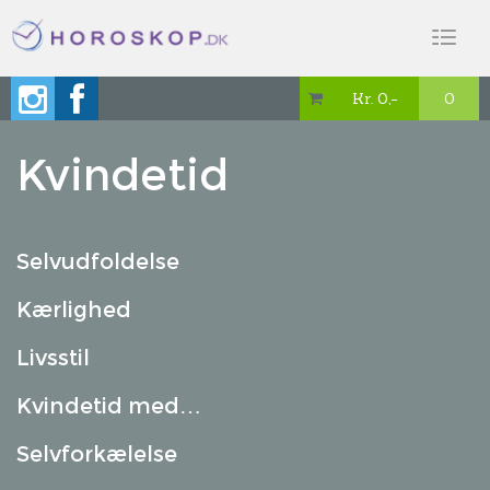
Toggl
naviga
Kr. 0,-
0

Kvindetid
Selvudfoldelse
Kærlighed
Livsstil
Kvindetid med…
Selvforkælelse