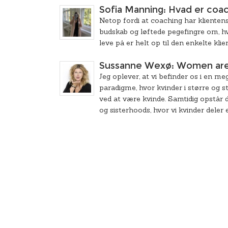
Sofia Manning: Hvad er coa
Netop fordi at coaching har klientens
budskab og løftede pegefingre om, hv
leve på er helt op til den enkelte klien
Sussanne Wexø: Women are doi
Jeg oplever, at vi befinder os i en me
paradigme, hvor kvinder i større og st
ved at være kvinde. Samtidig opstår d
og sisterhoods, hvor vi kvinder deler 