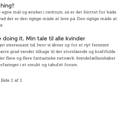
ching?
 egne mål og ønsker i centrum, så er det blottet for både
ad der er den rigtige måde at leve på. Den rigtige måde at
t.
ng it. Min tale til alle kvinder
get interessant tid, hvor vi åbner op for et nyt feminint
ørre grad vender tilbage til det storslående og kraftfulde
er flere og flere fantastiske netværk, kvindefællesskaber
erfaringer i et smukt og tabufrit forum.
Side 1 af 1