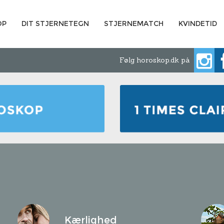
OP
DIT STJERNETEGN
STJERNEMATCH
KVINDETID
Følg horoskop.dk på
Kærlighed