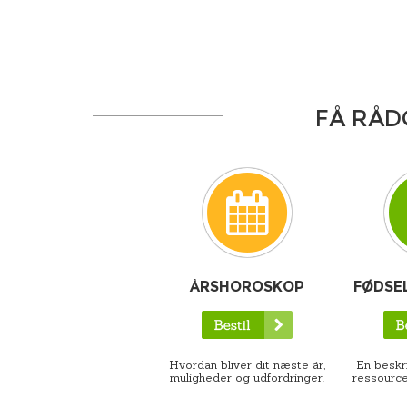
FÅ RÅD
ÅRSHOROSKOP
FØDSE
Hvordan bliver dit næste år,
En beskri
muligheder og udfordringer.
ressource